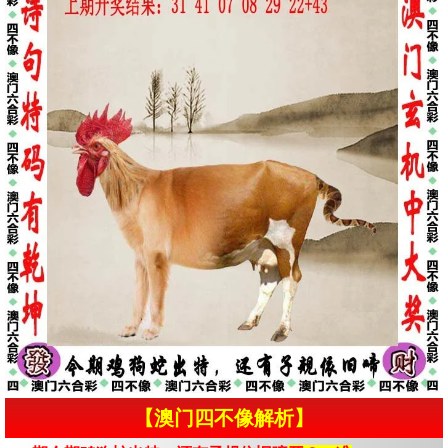
【澳门四不像解析】