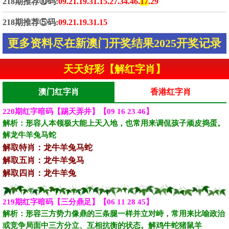
218期推荐⑩码:
09.21.19.31.15.27.34.46.
17
.29
218期推荐⑤码:
09.21.19.31.15
更多资料尽在新澳门开奖结果2025开奖记录
天天好彩【解红字肖】
澳门红字肖
香港红字肖
220期红字暗码【踢天弄井】【09 16 23 46】
解析：‌‌形容人本领极大能上天入地，也常用来调侃孩子顽皮捣蛋。
解龙牛羊兔马蛇‌‌‌‌‌‌‌
解取特肖：龙牛羊兔马蛇
解取五肖：龙牛羊兔马
解取四肖：龙牛羊兔
219期红字暗码【三分鼎足】【06 11 28 45】
解析：‌‌形容三方势力像鼎的三条腿一样并立对峙，常用来比喻政治
或竞争局面中三方分立、互相抗衡的状态。解鸡牛蛇猪鼠羊‌‌‌‌‌‌‌