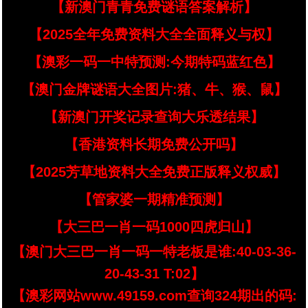
【新澳门青青免费谜语答案解析】
【2025全年免费资料大全全面释义与权】
【澳彩一码一中特预测:今期特码蓝红色】
【澳门金牌谜语大全图片:猪、牛、猴、鼠】
【新澳门开奖记录查询大乐透结果】
【香港资料长期免费公开吗】
【2025芳草地资料大全免费正版释义权威】
【管家婆一期精准预测】
【大三巴一肖一码1000四虎归山】
【澳门大三巴一肖一码一特老板是谁:40-03-36-
20-43-31 T:02】
【澳彩网站www.49159.com查询324期出的码: