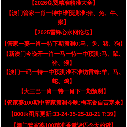
【2026免费精准精准大全】
【澳门管家一肖一特中谁预测准:猪、兔、牛、
猴】
【2025雷锋心水网论坛】
【管家一婆一肖一特下期预测0:马、兔、猪、狗】
【新澳门今晚开一肖一马一恃一中预测:马、鼠、
猪、猴】
【澳门一码一特一中预测准不准访雷锋:羊、马、
蛇、鸡】
【大三巴一肖一特一肖下一期预测】
【管家婆100期中管家预测今晚:梅花香自苦寒来】
【800tk图库更新:33-24-35-25-18-21 T:39】
【澳门管家婆100精准香港谜语今天的谜】