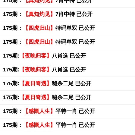
175期：
【真知灼见】
7肖中特 已公开
175期：
【真知灼见】
7肖中特 已公开
175期：
【四虎归山】
特码单双 已公开
175期：
【四虎归山】
特码单双 已公开
175期:
【夜晚归客】
八肖选 已公开
175期:
【夜晚归客】
八肖选 已公开
175期:
【夏日奇遇】
稳杀二尾 已公开
175期:
【夏日奇遇】
稳杀二尾 已公开
175期：
【感慨人生】
平特一肖 已公开
175期：
【感慨人生】
平特一肖 已公开