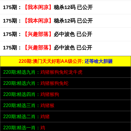
175期：
【我本闲凉】
稳杀12码 已公开
175期：
【我本闲凉】
稳杀12码 已公开
175期：
【兴趣部落】
必中波色 已公开
175期：
【兴趣部落】
必中波色 已公开
220期:澳门天天好彩AA级公开;
还等啥大胆砸
220期:精选九肖：
鸡猪猴狗兔蛇龙牛虎
220期:精选六肖：
鸡猪猴狗兔蛇
220期:精选四肖：
鸡猪猴狗
220期:精选三肖：
鸡猪猴
220期:精选二肖：
鸡猪
220期:精选一肖：
鸡