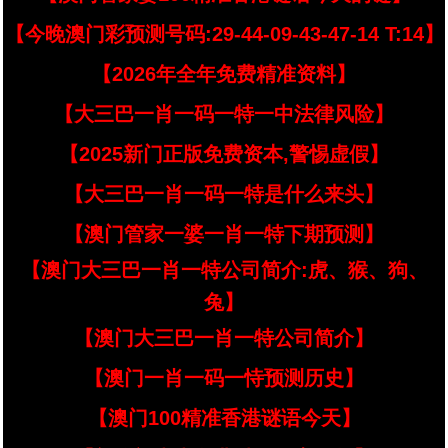
【今晚澳门彩预测号码:29-44-09-43-47-14 T:14】
【2026年全年免费精准资料】
【大三巴一肖一码一特一中法律风险】
【2025新门正版免费资本,警惕虚假】
【大三巴一肖一码一特是什么来头】
【澳门管家一婆一肖一特下期预测】
【澳门大三巴一肖一特公司简介:虎、猴、狗、
兔】
【澳门大三巴一肖一特公司简介】
【澳门一肖一码一恃预测历史】
【澳门100精准香港谜语今天】