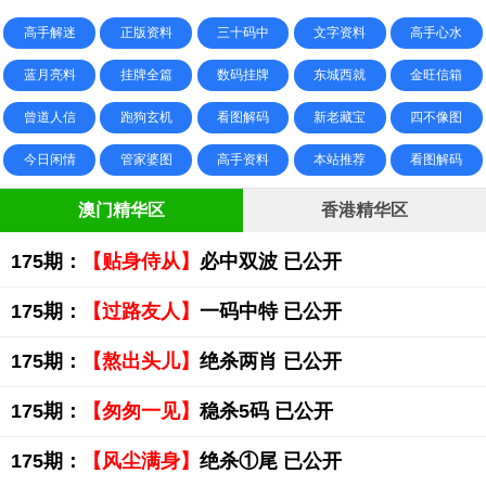
高手解迷
正版资料
三十码中
文字资料
高手心水
蓝月亮料
挂牌全篇
数码挂牌
东城西就
金旺信箱
曾道人信
跑狗玄机
看图解码
新老藏宝
四不像图
今日闲情
管家婆图
高手资料
本站推荐
看图解码
澳门精华区
香港精华区
175期：
【贴身侍从】
必中双波 已公开
175期：
【过路友人】
一码中特 已公开
175期：
【熬出头儿】
绝杀两肖 已公开
175期：
【匆匆一见】
稳杀5码 已公开
175期：
【风尘满身】
绝杀①尾 已公开