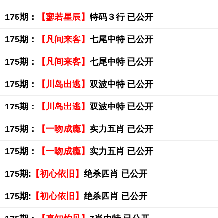
175期：
【寥若星辰】
特码３行 已公开
175期：
【凡间来客】
七尾中特 已公开
175期：
【凡间来客】
七尾中特 已公开
175期：
【川岛出逃】
双波中特 已公开
175期：
【川岛出逃】
双波中特 已公开
175期：
【一吻成瘾】
实力五肖 已公开
175期：
【一吻成瘾】
实力五肖 已公开
175期:
【初心依旧】
绝杀四肖 已公开
175期:
【初心依旧】
绝杀四肖 已公开