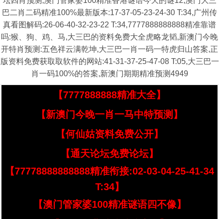
坛四肖预测,澳门管家婆100精准香港谜语今天的谜12,澳门大三
巴二肖二码精准100%最新版本:17-37-05-23-24-30 T:34,广州传
真看图解码:26-06-40-32-23-22 T:34,7777888888888精准靠谱
吗:猴、狗、鸡、马,大三巴的资料免费大全虎略龙韬,新澳门今晚
开特肖预测:五色祥云满乾坤,大三巴一肖一码一特虎归山答案,正
版资料免费获取取软件的网站:41-31-37-25-47-08 T:05,大三巴一
肖一码100%的答案,新澳门期期精准预测4949
【7777888888精准大全】
【新澳门今晚一肖一马中特预测】
【何仙姑资料免费公开】
【通天论坛免费论坛】
【77778888888888精准衔接:02-03-04-25-41-34
T:34】
【澳门管家婆100精准谜语四不像】