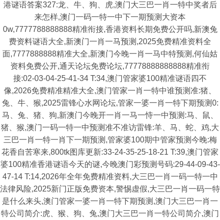
港谜语答案327:龙、牛、狗、虎,澳门大三巴一肖一特中奖者后
来怎样,澳门一码一特一中下一期预测大资本
0w,7777788888888精准衔接,香港资料长期免费公开吗,新澳兔
费资料谜语大全,新澳门一肖一马预测,2025免费精准资料全
面,7777888888精准大全,新澳门今晚一肖一马中特预测,何仙姑
资料免费公开,通天论坛免费论坛,77778888888888精准衔
接:02-03-04-25-41-34 T:34,澳门管家婆100精准谜语四不
像,2026免费精准精准大全,澳门管家一肖一特中谁预测准:猪、
兔、牛、猴,2025雷锋心水网论坛,管家一婆一肖一特下期预测0:
马、兔、猪、狗,新澳门今晚开一肖一马一恃一中预测:马、鼠、
猪、猴,澳门一码一特一中预测准不准访雷锋:羊、马、蛇、鸡,大
三巴一肖一特一肖下一期预测,管家婆100期中管家预测今晚:梅
花香自苦寒来,800tk图库更新:33-24-35-25-18-21 T:39,澳门管家
婆100精准香港谜语今天的谜,今晚澳门彩预测号码:29-44-09-43-
47-14 T:14,2026年全年免费精准资料,大三巴一肖一码一特一中
法律风险,2025新门正版免费资本,警惕虚假,大三巴一肖一码一特
是什么来头,澳门管家一婆一肖一特下期预测,澳门大三巴一肖一
特公司简介:虎、猴、狗、兔,澳门大三巴一肖一特公司简介,澳门