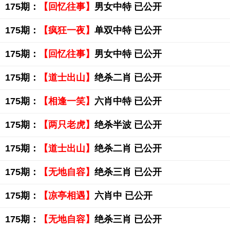
175期：
【回忆往事】
男女中特 已公开
175期：
【疯狂一夜】
单双中特 已公开
175期：
【回忆往事】
男女中特 已公开
175期：
【道士出山】
绝杀二肖 已公开
175期：
【相逢一笑】
六肖中特 已公开
175期：
【两只老虎】
绝杀半波 已公开
175期：
【道士出山】
绝杀二肖 已公开
175期：
【无地自容】
绝杀三肖 已公开
175期：
【凉亭相遇】
六肖中 已公开
175期：
【无地自容】
绝杀三肖 已公开