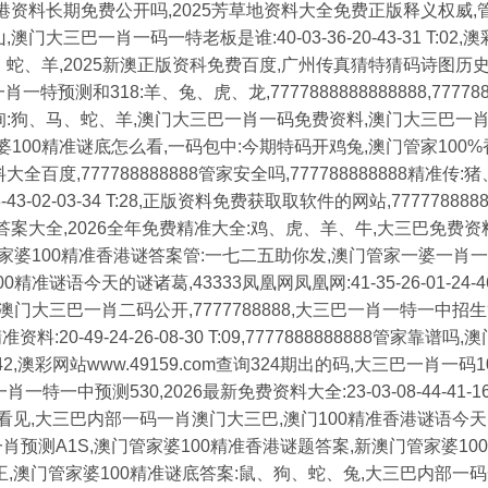
港资料长期免费公开吗,2025芳草地资料大全免费正版释义权威,
门大三巴一肖一码一特老板是谁:40-03-36-20-43-31 T:02,澳彩
、蛇、羊,2025新澳正版资科免费百度,广州传真猜特猜码诗图历
预测和318:羊、兔、虎、龙,7777888888888888,777788
狗、马、蛇、羊,澳门大三巴一肖一码免费资料,澳门大三巴一肖一特公
澳门管家婆100精准谜底怎么看,一码包中:今期特码开鸡兔,澳门管家100%香港谜
免费资料大全百度,777788888888管家安全吗,777788888888精
-43-02-03-34 T:28,正版资料免费获取取软件的网站,77777888888
生肖谜语答案大全,2026全年免费精准大全:鸡、虎、羊、牛,大三巴免费资
0,澳门管家婆100精准香港谜答案管:一七二五助你发,澳门管家一婆一肖一特下
100精准谜语今天的谜诸葛,43333凤凰网凤凰网:41-35-26-01-24-46
大三巴一肖二码公开,7777788888,大三巴一肖一特一中招生简章:36-
准资料:20-49-24-26-08-30 T:09,7777888888888管家靠
30 T:42,澳彩网站www.49159.com查询324期出的码,大三巴一肖一码10
开一肖一特一中预测530,2026最新免费资料大全:23-03-08-44-41-
,大三巴内部一码一肖澳门大三巴,澳门100精准香港谜语今天的谜:38-
特一肖预测A1S,澳门管家婆100精准香港谜题答案,新澳门管家婆1
新王中王,澳门管家婆100精准谜底答案:鼠、狗、蛇、兔,大三巴内部一码