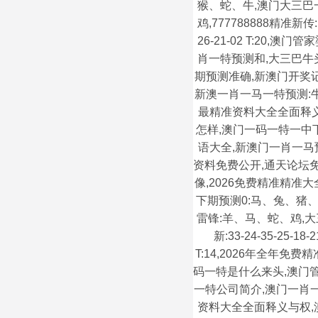
猴、蛇、牛,澳门大三巴
鸡,777788888精准新传:
26-21-02 T:20
肖一特预测和,大三巴牛头马面
期预测准确,新澳门开奖记
新澳一肖一马一特预测:牛、
最精准资料大全全面释义
怎样,澳门一码一特一中下
语大全,新澳门一肖一马预
资料免费公开,通天论坛免费论坛
像,2026免费精准精准
下期预测0:马、兔、猪
雷锋:羊、马、蛇、鸡,大
新:33-24-35-25-
T:14,2026年全年
码一特是什么来头,澳门
一特公司简介,澳门一肖一
资料大全全面释义与权,