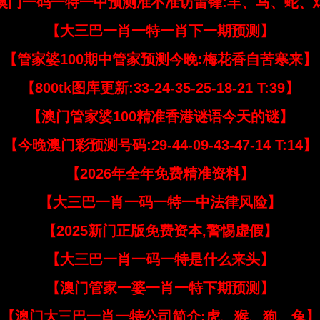
澳门一码一特一中预测准不准访雷锋:羊、马、蛇、
【大三巴一肖一特一肖下一期预测】
【管家婆100期中管家预测今晚:梅花香自苦寒来】
【800tk图库更新:33-24-35-25-18-21 T:39】
【澳门管家婆100精准香港谜语今天的谜】
【今晚澳门彩预测号码:29-44-09-43-47-14 T:14】
【2026年全年免费精准资料】
【大三巴一肖一码一特一中法律风险】
【2025新门正版免费资本,警惕虚假】
【大三巴一肖一码一特是什么来头】
【澳门管家一婆一肖一特下期预测】
【澳门大三巴一肖一特公司简介:虎、猴、狗、兔】