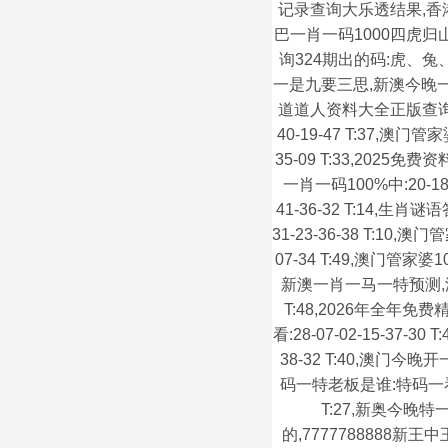
记录查询大乐透结果,香
巴一肖一码1000四虎归山,澳
询324期出的码:虎、兔
一是九要三思,新澳今晚一肖一特
道道人资料大全正版查询:
40-19-47 T:37,
35-09 T:33,2025
一肖一码100%中:20-18
41-36-32 T:14,
31-23-36-38 T:1
07-34 T:49,澳门管家婆
新澳一肖一马一特预测,澳门
T:48,2026年全年免费精
看:28-07-02-15-37-
38-32 T:40,澳门今晚
码一特老板是谁:特码一看见
T:27,新奥今晚
的,7777788888