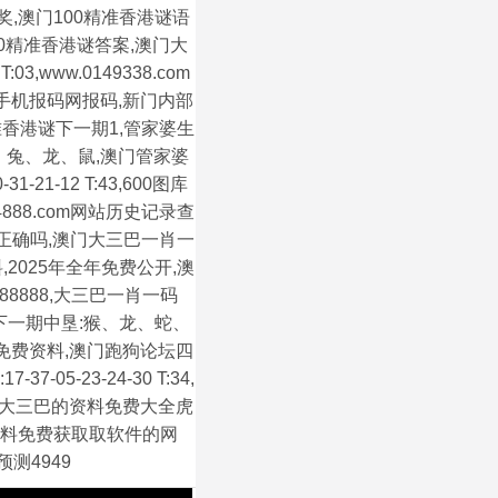
,澳门100精准香港谜语
00精准香港谜答案,澳门大
,www.0149338.com
4手机报码网报码,新门内部
00精准香港谜下一期1,管家婆生
、兔、龙、鼠,澳门管家婆
21-12 T:43,600图库
888.com网站历史记录查
00正确吗,澳门大三巴一肖一
料,2025年全年免费公开,澳
88888,大三巴一肖一码
香港谜下一期中垦:猴、龙、蛇、
2026免费资料,澳门跑狗论坛四
-23-24-30 T:34,
、鸡、马,大三巴的资料免费大全虎
资料免费获取取软件的网
预测4949