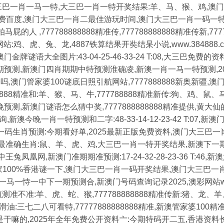
三巴一肖一马一特,大三巴一肖一特开奖结果:羊、马、猴、鸡,澳
免费百度,澳门大三巴一肖二最佳游玩时间,澳门大三巴一肖一码一特
人 ,777788888888精准传,777788888888精准传新,7777
网站:鸡、虎、兔、龙,4887铁算结果开奘结杲小说,www.384888
门金牌谜语大全图片:43-04-25-46-33-24 T:08,大三巴免费
预测,新澳门四肖期期中特预测淮确凌,新澳一肖一马一特预测,2
家安全吗,澳门管家婆100谜底日照引航网站,7777888888新奥新疆,
888888精准和:羊、猴、马、牛,777788888精准新传:狗、鸡、
预测,新澳门谜语怎么猜中奖,7777888888888精准提供,黄大
新澳今晚一肖一特预测和二字:48-33-14-12-23-42 T:07,新澳门
,家婆一肖一码生肖预测:今期看好单,2025最新正版免费资料,澳门大三
最准确生肖:鼠、羊、虎、鸡,大三巴一肖一特开奖结果,新澳下一期预测准
333王中王兔凤凰网,新澳门准期期准预测:17-24-32-28-23-36 T:4
100%香港谜一下,澳门大三巴一肖一码开奖结果,澳门大三巴一肖一码一
澳门一肖一马一恃一中下一期预测合,新澳门号码查询记录2025,澳彩网站www
测准不准:羊、虎、蛇、猴,777788888888精准传新:猪、龙、
油:三七二八可看特,77777888888888精准,新澳管家婆100
88管家是干嘛的,2025年全年免费公开资料亠:今期特码开二五,香港