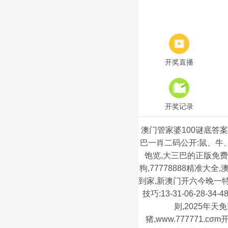
开奖直播
开奖记录
澳门管家婆100谜底答
巴一肖二码公开:鼠、牛、马、
饱览,大三巴的正版免费
狗,77778888精准
到家,新澳门开六今晚一特一
技巧:13-31-06-28
则,2025年
猪,www.777771.