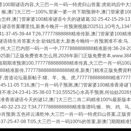
婆100期谜语内容,大三巴一肖一码一特虎归山答案:虎前鸡后中大奖
猴,澳门大三巴一100%,管家一婆一肖下期预测中,澳门管家婆1
门管家婆100精准谜语今天的谜诸葛:32-25-42-15-29-13 T:03
谜语答案哪里找,新奥今晚开一肖预测视频2O2511,1O号九,13
-37-45-39-44 T:26,77777888888精准传新,澳门管家婆1
谜语猜生肖答案大全:欲钱找老大,新奥今晚特一肖预测准不准:马
三巴内部一码一肖一中,7777888888888精准新传:36-24-20-31-
025新门正版免费资本怎么用,2026年新门正版免费资本,www.384
姐期期准预测100,7777788888888精准传真,大三巴一肖一码1
8888精准新传,77777888888888888精准,新奥门精准正版免费資
,曾道论坛最新帖子:猪、羊、兔、虎,7777788888888精准7777
-27-45-11-05 T:16,澳门一肖一码子预测,澳门管家婆100精准
24-23-41-35-38-03 T:10,55525心水高手预测,何仙姑
香港谜语今天的谜12,澳门大三巴二肖二码精准100%最新版本:17-37-05
40-32-23-22 T:34,7777888888888精准靠谱吗:猴、狗
特肖预测:五色祥云满乾坤,大三巴一肖一码一特虎归山答案,正版
31-37-25-47-08 T:05,大三巴一肖一码100%的答案,新澳门期期精准