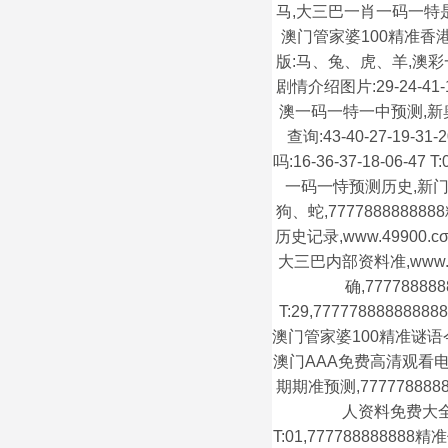
马,大三巴一肖一码一特
澳门管家婆100精准香港谜
版:马、兔、虎、羊,澳彩
剧情介绍图片:29-24-4
澳一码一特一中预测,新奥
查询:43-40-27-19-
吗:16-36-37-18-
一码一恃预测历史,新门内部
狗、蛇,777788888
历史记录,www.4990
大三巴内部资料准,www.
确,7777888
T:29,77777888
澳门管家婆100精准谜语今天的谜1
澳门AAA免费高清观看电视剧大全
期期准预测,7777788
人资料免费大全2
T:01,77778888