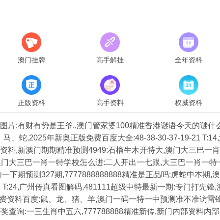
澳门挂牌
高手解挂
全年资料
正版资料
高手资料
权威资料
案图片:有财有势是王爷,,澳门管家婆100精准香港谜语今天的谜什
蛇,2025年新奥正版免费百度大全:48-38-30-37-19-21 T
资料,新澳门期期精准预测4949:石榴生木开特大,澳门大三巴一
大全,澳门大三巴一肖一特学校怎么进:二人开出一七跟,大三巴一肖一
下期预测327期,7777888888888精准是正品吗:虎蛇中本
-34-48 T:24,广州传真看图解码,481111超级中特最新一期:专门
天免费资料百度:鼠、龙、猪、羊,澳门一码一特一中预测准不准访雷
cσm开奖查询:一三生肖中五六,777788888精准新传,新门内部资