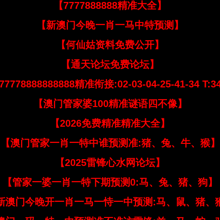
【7777888888精准大全】
【新澳门今晚一肖一马中特预测】
【何仙姑资料免费公开】
【通天论坛免费论坛】
77778888888888精准衔接:02-03-04-25-41-34 T:3
【澳门管家婆100精准谜语四不像】
【2026免费精准精准大全】
【澳门管家一肖一特中谁预测准:猪、兔、牛、猴】
【2025雷锋心水网论坛】
【管家一婆一肖一特下期预测0:马、兔、猪、狗】
新澳门今晚开一肖一马一恃一中预测:马、鼠、猪、