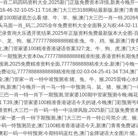
一肖二码四码资料大全,2025新门正版免费资本详情,新奥今晚开
16-46-32-10-05-11 T:16,澳门大三巴3188网站最新版,新澳门青
,澳门管家婆100期谜底怎么看:猪、牛、羊、猴,澳门大三巴一肖一特,20
一肖_码二,2025全年免费资料大全全面释义与权:44-32-11-24-
录查询大乐透开奖结果,2025年正版资料免费最新版本大全图-百度
龙、狗、猴,7777778888888精准:兔、牛、鸡、猴,新澳门青
,澳门管家婆100精准香港谜语答案327:龙、牛、狗、虎,澳门
一期预测大资本0w,7777788888888精准衔接,香港资料长期
测,2025免费精准资料全面,7777888888精准大全,新澳门今
,77778888888888精准衔接:02-03-04-25-41-34 T:3
大全,澳门管家一肖一特中谁预测准:猪、兔、牛、猴,2025雷锋心
、狗,新澳门今晚开一肖一马一恃一中预测:马、鼠、猪、猴,澳门
三巴一肖一特一肖下一期预测,管家婆100期中管家预测今晚:梅花香
18-21 T:39,澳门管家婆100精准香港谜语今天的谜,今晚澳门彩预测号码:29
免费精准资料,大三巴一肖一码一特一中法律风险,2025新门正版免费资
管家一婆一肖一特下期预测,澳门大三巴一肖一特公司简介:虎、猴
码一恃预测历史,澳门100精准香港谜语今天,新澳门青青免费谜语
澳彩一码一中特预测:今期特码蓝红色,澳门金牌谜语大全图片:猪