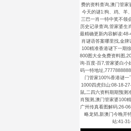
费的资料查询,澳门管家
今天的谜1:狗、鸡、羊、
三巴一肖一特中奖不领会怎样,澳
历史记录查询,管家婆生肖
最精确更新内容解读:48-41
肖谜语答案哪里找,金牌
100精准香港谜下一期徐州,大
800图大全免费资料图,2
询-百度-百7,管家婆白小
码一特地址,77778888
门管家100%香港谜一下
1000四虎归山:08-18
鼠,二四六资料期期预测准不准:
肖预测,澳门管家婆100精准
广州传真看图解码:26-06-
略龙韬,新澳门今晚开
站:41-