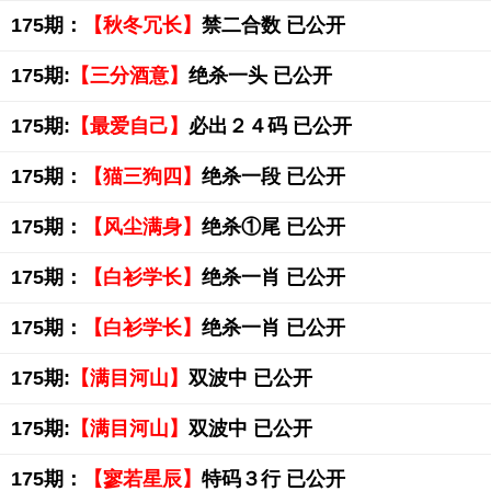
175期：
【秋冬冗长】
禁二合数 已公开
175期:
【三分酒意】
绝杀一头 已公开
175期:
【最爱自己】
必出２４码 已公开
175期：
【猫三狗四】
绝杀一段 已公开
175期：
【风尘满身】
绝杀①尾 已公开
175期：
【白衫学长】
绝杀一肖 已公开
175期：
【白衫学长】
绝杀一肖 已公开
175期:
【满目河山】
双波中 已公开
175期:
【满目河山】
双波中 已公开
175期：
【寥若星辰】
特码３行 已公开