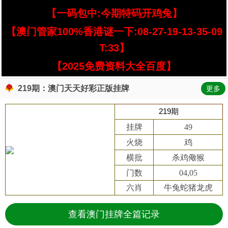
【一码包中:今期特码开鸡兔】
【澳门管家100%香港谜一下:08-27-19-13-35-09
T:33】
【2025免费资料大全百度】
219期：澳门天天好彩正版挂牌
更多
219期
挂牌
49
火烧
鸡
横批
杀鸡儆猴
门数
04,05
六肖
牛兔蛇猪龙虎
查看澳门挂牌全篇记录