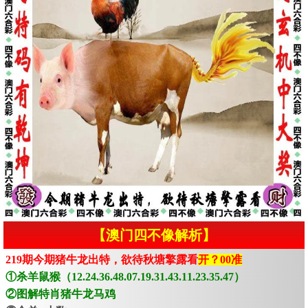
【澳门四不像解析】
219期今期猪牛龙出特，欲待秋塘擎露看
开？00准
①杀羊鼠猴（12.24.36.48.07.19.31.43.11.23.35.47）
②图解特肖猪牛龙马鸡