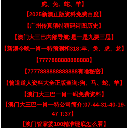
虎、兔、蛇、羊】
【2025新澳正版资科免费百度】
【广州传真猜特猜码诗图历史】
【澳门大三巴内部导航:是一是九要三思】
【新澳今晚一肖一特预测和318:羊、兔、虎、龙】
【7777888888888888】
【7777888888888888有啥秘密】
【曾道道人资料大全正版查询:狗、马、蛇、羊】
【澳门大三巴一肖一码免费资料】
【澳门大三巴一肖一特公司简介:07-44-31-40-19-
47 T:37】
【澳门管家婆100精准谜底怎么看】