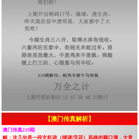
【澳门传真解析】
澳门传真219期
解：这几句是一段玄机诗（猜谜/字花）风格的顺口溜，大意