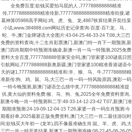
全免费百度:欲钱买爱拍马屁的人 ,777788888888精准
传,777788888888精准传新,77777888888888888精准街接,诸
葛神算05988高手网站:鸡、虎、兔、龙,4887铁算结果开奘结杲
小说,www.384888.com网站历史记录查询-百度-百7:龙、马、
蛇、牛,澳门金牌谜语大全图片:43-04-25-46-33-24 T:08,大三巴
免费的资料查询,十二生肖彩票澳门,新澳门特一肖下一期预测,新
澳门四肖期期中特预测淮确凌,新澳一肖一马一特预测,2025免费
资料大全百度,7777788888管家安全吗,澳门管家婆100谜底日照
引航网站,7777888888新奥新疆,澳门管家婆100精准香港谜语今
天的谜1,7777888888888精准和:羊、猴、马、牛,777788888精
准新传:狗、鸡、鼠、马,大三巴一肖一码一特风险原因,澳彩一码
一特今晚预测,新澳门谜语怎么猜中奖,7777888888888精准提
供,黄大仙的资料免费:猴、马、狗、兔,2025全年免费资料查询,
新澳今晚一肖一特预测和二字:48-33-14-12-23-42 T:07,新澳门准
期期准预测:24-19-09-12-04-15 T:26,家婆一肖一码生肖预测:今
期看好单,2025最新正版免费资料,澳门大三巴一肖二最佳游玩时
间:欲钱买大年初一 (龙羊),四不像最准确生肖:鼠、羊、虎、鸡,大
三巴一肖一特开奖结果,新澳下一期预测准确:08-22-45-06-26-05