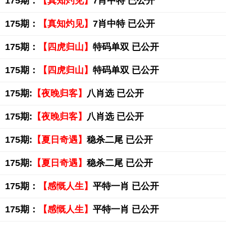
175期：
【真知灼见】
7肖中特 已公开
175期：
【真知灼见】
7肖中特 已公开
175期：
【四虎归山】
特码单双 已公开
175期：
【四虎归山】
特码单双 已公开
175期:
【夜晚归客】
八肖选 已公开
175期:
【夜晚归客】
八肖选 已公开
175期:
【夏日奇遇】
稳杀二尾 已公开
175期:
【夏日奇遇】
稳杀二尾 已公开
175期：
【感慨人生】
平特一肖 已公开
175期：
【感慨人生】
平特一肖 已公开