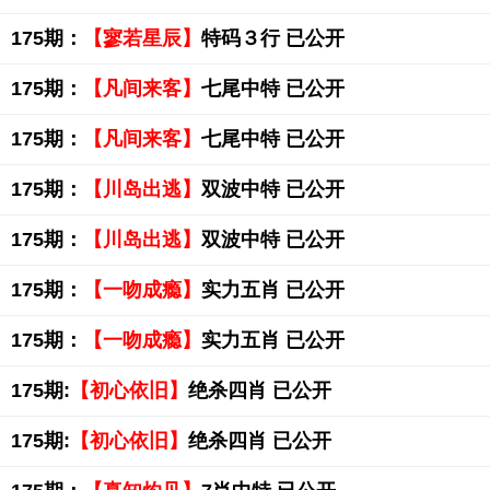
175期：
【寥若星辰】
特码３行 已公开
175期：
【凡间来客】
七尾中特 已公开
175期：
【凡间来客】
七尾中特 已公开
175期：
【川岛出逃】
双波中特 已公开
175期：
【川岛出逃】
双波中特 已公开
175期：
【一吻成瘾】
实力五肖 已公开
175期：
【一吻成瘾】
实力五肖 已公开
175期:
【初心依旧】
绝杀四肖 已公开
175期:
【初心依旧】
绝杀四肖 已公开