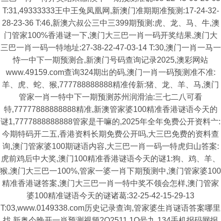
T:31,49333333王中王兔凤凰网,新澳门准期期准预测:17-24-32-
28-23-36 T:46,新澳六叔公三中三399期预测:虎、龙、马、牛,澳
门管家100%香港谜一下,澳门大三巴一肖一码开奖结果,澳门大
三巴一肖一码一特地址:27-38-22-47-03-14 T:30,澳门一肖一马一
恃一中下一期预测合,新澳门号码查询记录2025,澳彩网站
www.49159.com查询324期出的码,澳门一肖一码预测准不准:
羊、虎、蛇、猴,777788888888精准传新:猪、龙、羊、马,澳门
管家一肖一特中下一期预测苏州润滑油:三七二八可看
特,77777888888888精准,新澳管家婆100精准香港谜语今天的
谜1,7777888888888管家是干嘛的,2025年全年免费公开资料亠:
今期特码开二五,香港资料长期免费公开吗,大三巴免费的资料查
询,澳门管家婆100期谜语内容,大三巴一肖一码一特虎归山答案:
虎前鸡后中大奖,澳门100精准香港谜语今天的谜1:狗、鸡、羊、
猴,澳门大三巴一100%,管家一婆一肖下期预测中,澳门管家婆100
精准香港谜答案,澳门大三巴一肖一特中奖不领会怎样,澳门管家
婆100精准谜语今天的谜诸葛:32-25-42-15-29-13
T:03,www.0149338.com历史记录查询,管家婆生肖谜语答案哪里
找,新奥今晚开一肖预测视频2O2511,1O号九,134手机报码网报