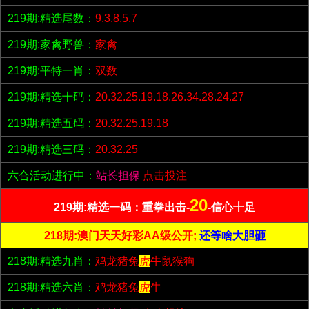
219期:精选尾数：
9.3.8.5.7
219期:家禽野兽：
家禽
219期:平特一肖：
双数
219期:精选十码：
20.32.25.19.18.26.34.28.24.27
219期:精选五码：
20.32.25.19.18
219期:精选三码：
20.32.25
六合活动进行中：
站长担保
点击投注
20
219期:精选一码：重拳出击-
-信心十足
218期:澳门天天好彩AA级公开;
还等啥大胆砸
218期:精选九肖：
鸡龙猪兔
虎
牛鼠猴狗
218期:精选六肖：
鸡龙猪兔
虎
牛