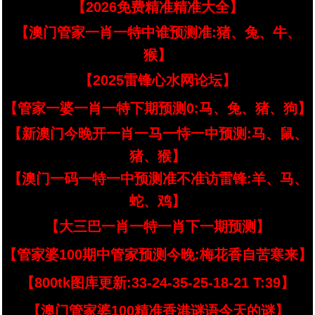
【2026免费精准精准大全】
【澳门管家一肖一特中谁预测准:猪、兔、牛、
猴】
【2025雷锋心水网论坛】
【管家一婆一肖一特下期预测0:马、兔、猪、狗】
【新澳门今晚开一肖一马一恃一中预测:马、鼠、
猪、猴】
【澳门一码一特一中预测准不准访雷锋:羊、马、
蛇、鸡】
【大三巴一肖一特一肖下一期预测】
【管家婆100期中管家预测今晚:梅花香自苦寒来】
【800tk图库更新:33-24-35-25-18-21 T:39】
【澳门管家婆100精准香港谜语今天的谜】