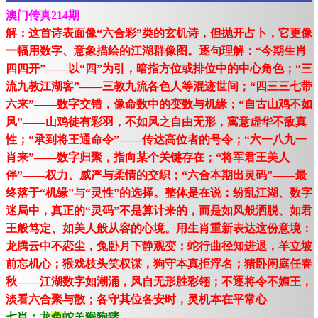
澳门传真214期
解：这首诗表面像“六合彩”类的玄机诗，但抛开占卜，它更像
一幅用数字、意象描绘的江湖群像图。逐句理解：“今期生肖
四四开”——以“四”为引，暗指方位或排位中的中心角色；“三
流九教江湖客”——三教九流各色人等混迹世间；“四三三七带
六来”——数字交错，像命数中的变数与机缘；“自古山鸡不如
风”——山鸡徒有彩羽，不如风之自由无形，寓意虚华不敌真
性；“承到将王通命令”——传达高位者的号令；“六一八九一
肖来”——数字归聚，指向某个关键存在；“将军君王美人
伴”——权力、威严与柔情的交织；“六合本期出灵码”——最
终落于“机缘”与“灵性”的选择。整体是在说：纷乱江湖、数字
迷局中，真正的“灵码”不是算计来的，而是如风般洒脱、如君
王般笃定、如美人般从容的心境。用生肖重新表达这份意境：
龙腾云中不恋尘，兔卧月下静观变；蛇行曲径知进退，羊立坡
前忘机心；猴戏枝头笑权谋，狗守本真拒浮名；猪卧闲庭任春
秋——江湖数字如潮涌，风自无形胜彩翎；不逐将令不媚王，
淡看六合聚与散；各守其位各安时，灵机本在平常心
七肖：龙
兔
蛇羊猴狗猪