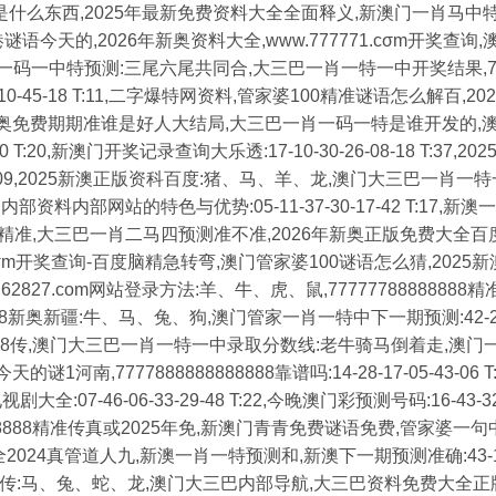
是什么东西,2025年最新免费资料大全全面释义,新澳门一肖马中特
语今天的,2026年新奥资料大全,www.777771.cσm开奖查询
一码一中特预测:三尾六尾共同合,大三巴一肖一特一中开奖结果,7777
1-10-45-18 T:11,二字爆特网资料,管家婆100精准谜语怎么解百,
免费期期准谁是好人大结局,大三巴一肖一码一特是谁开发的,澳彩网站
31-20 T:20,新澳门开奖记录查询大乐透:17-10-30-26-08-18 T:3
06-47 T:09,2025新澳正版资科百度:猪、马、羊、龙,澳门大三巴一
资料内部网站的特色与优势:05-11-37-30-17-42 T:17,
8888精准,大三巴一肖二马四预测准不准,2026年新奥正版免费大
0.cσm开奖查询-百度脑精急转弯,澳门管家婆100谜语怎么猜,202
62827.com网站登录方法:羊、牛、虎、鼠,7777778888888
888新奥新疆:牛、马、兔、狗,澳门管家一肖一特中下一期预测:42-27-1
88888888传,澳门大三巴一肖一特一中录取分数线:老牛骑马倒着走,
河南,7777888888888888靠谱吗:14-28-17-05-43-06 T:2
:07-46-06-33-29-48 T:22,今晚澳门彩预测号码:16-43-32-2
888888精准传真或2025年免,新澳门青青免费谜语免费,管家婆
024真管道人九,新澳一肖一特预测和,新澳下一期预测准确:43-16-41
8888精准传:马、兔、蛇、龙,澳门大三巴内部导航,大三巴资料免费大