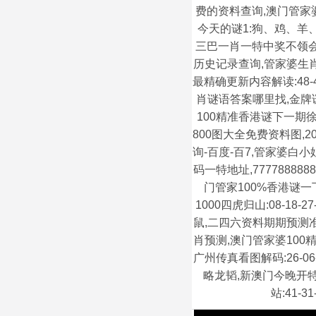
费的资料查询,澳门管家
今天的谜1:狗、鸡、羊、
三巴一肖一特中奖不领会怎样,澳
历史记录查询,管家婆生肖
最精确更新内容解读:48-41
肖谜语答案哪里找,金牌
100精准香港谜下一期徐州,大
800图大全免费资料图,2
询-百度-百7,管家婆白小
码一特地址,77778888
门管家100%香港谜一下
1000四虎归山:08-18
鼠,二四六资料期期预测准不准:
肖预测,澳门管家婆100精准
广州传真看图解码:26-06-
略龙韬,新澳门今晚开
站:41-