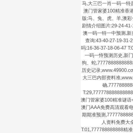
马,大三巴一肖一码一特
澳门管家婆100精准香港谜
版:马、兔、虎、羊,澳彩
剧情介绍图片:29-24-4
澳一码一特一中预测,新奥
查询:43-40-27-19-
吗:16-36-37-18-
一码一恃预测历史,新门内部
狗、蛇,777788888
历史记录,www.4990
大三巴内部资料准,www.
确,7777888
T:29,77777888
澳门管家婆100精准谜语今天的谜1
澳门AAA免费高清观看电视剧大全
期期准预测,7777788
人资料免费大全2
T:01,77778888