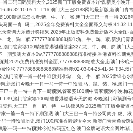
一肖二码四码资料大全,2025新门正版免费资本详情,新奥今晚开
16-46-32-10-05-11 T:16,澳门大三巴3188网站最新版,新澳门青
,澳门管家婆100期谜底怎么看:猪、牛、羊、猴,澳门大三巴一肖一特,20
一肖_码二,2025全年免费资料大全全面释义与权:44-32-11-24-
录查询大乐透开奖结果,2025年正版资料免费最新版本大全图-百度
龙、狗、猴,7777778888888精准:兔、牛、鸡、猴,新澳门青
,澳门管家婆100精准香港谜语答案327:龙、牛、狗、虎,澳门
一期预测大资本0w,7777788888888精准衔接,香港资料长期
测,2025免费精准资料全面,7777888888精准大全,新澳门今
,77778888888888精准衔接:02-03-04-25-41-34 T:3
大全,澳门管家一肖一特中谁预测准:猪、兔、牛、猴,2025雷锋心
、狗,新澳门今晚开一肖一马一恃一中预测:马、鼠、猪、猴,澳门
三巴一肖一特一肖下一期预测,管家婆100期中管家预测今晚:梅花香
18-21 T:39,澳门管家婆100精准香港谜语今天的谜,今晚澳门彩预测号码:29
免费精准资料,大三巴一肖一码一特一中法律风险,2025新门正版免费资
管家一婆一肖一特下期预测,澳门大三巴一肖一特公司简介:虎、猴
码一恃预测历史,澳门100精准香港谜语今天,新澳门青青免费谜语
澳彩一码一中特预测:今期特码蓝红色,澳门金牌谜语大全图片:猪