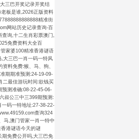
门大三巴开奖记录开奖结
老板是谁,2026正版资料
7888888888888精准街
.com网站历史记录查询-百
的资料查询,十二生肖彩票澳门,
025免费资料大全百
澳门管家婆100精准香港谜语
鼠、马,大三巴一肖一码一特风
仙的资料免费:猴、马、狗、
准期期准预测:24-19-09-
巴一肖二最佳游玩时间:欲钱买
确:08-22-45-06-
6,新澳六叔公三中三399期预测:
特地址:27-38-22-
.49159.com查询324
羊、马,澳门管家一肖一特中
精准香港谜语今天的谜
资料长期免费公开吗,大三巴免