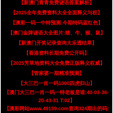
【新澳门青青免费谜语答案解析】
【2025全年免费资料大全全面释义与权】
【澳彩一码一中特预测:今期特码蓝红色】
【澳门金牌谜语大全图片:猪、牛、猴、鼠】
【新澳门开奖记录查询大乐透结果】
【香港资料长期免费公开吗】
【2025芳草地资料大全免费正版释义权威】
【管家婆一期精准预测】
【大三巴一肖一码1000四虎归山】
【澳门大三巴一肖一码一特老板是谁:40-03-36-
20-43-31 T:02】
【澳彩网站www.49159.com查询324期出的码: