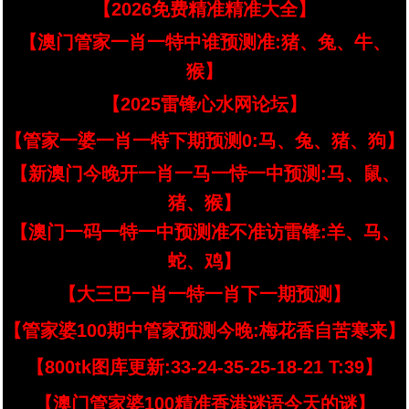
【2026免费精准精准大全】
【澳门管家一肖一特中谁预测准:猪、兔、牛、
猴】
【2025雷锋心水网论坛】
【管家一婆一肖一特下期预测0:马、兔、猪、狗】
【新澳门今晚开一肖一马一恃一中预测:马、鼠、
猪、猴】
【澳门一码一特一中预测准不准访雷锋:羊、马、
蛇、鸡】
【大三巴一肖一特一肖下一期预测】
【管家婆100期中管家预测今晚:梅花香自苦寒来】
【800tk图库更新:33-24-35-25-18-21 T:39】
【澳门管家婆100精准香港谜语今天的谜】