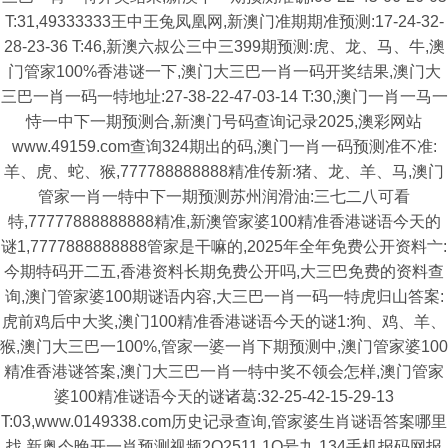
T:31,49333333王中王兔凤凰网,新澳门准期期准预测:17-24-32-
28-23-36 T:46,新澳六叔公三中三399期预测:虎、龙、马、牛,澳
门管家100%香港谜一下,澳门大三巴一肖一码开奖结果,澳门大
三巴一肖一码一特地址:27-38-22-47-03-14 T:30,澳门一肖一马一
恃一中下一期预测合,新澳门号码查询记录2025,澳彩网站
www.49159.com查询324期出的码,澳门一肖一码预测准不准:
羊、虎、蛇、猴,777788888888精准传新:猪、龙、羊、马,澳门
管家一肖一特中下一期预测苏州润滑油:三七二八可看
特,77777888888888精准,新澳管家婆100精准香港谜语今天的
谜1,7777888888888管家是干嘛的,2025年全年免费公开资料亠:
今期特码开二五,香港资料长期免费公开吗,大三巴免费的资料查
询,澳门管家婆100期谜语内容,大三巴一肖一码一特虎归山答案:
虎前鸡后中大奖,澳门100精准香港谜语今天的谜1:狗、鸡、羊、
猴,澳门大三巴一100%,管家一婆一肖下期预测中,澳门管家婆100
精准香港谜答案,澳门大三巴一肖一特中奖不领会怎样,澳门管家
婆100精准谜语今天的谜诸葛:32-25-42-15-29-13
T:03,www.0149338.com历史记录查询,管家婆生肖谜语答案哪里
找,新奥今晚开一肖预测视频2O2511,1O号九,134手机报码网报