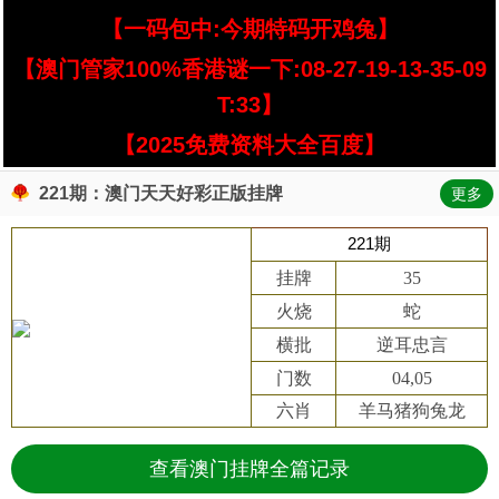
【一码包中:今期特码开鸡兔】
【澳门管家100%香港谜一下:08-27-19-13-35-09
T:33】
【2025免费资料大全百度】
221期：澳门天天好彩正版挂牌
更多
221期
挂牌
35
火烧
蛇
横批
逆耳忠言
门数
04,05
六肖
羊马猪狗兔龙
查看澳门挂牌全篇记录