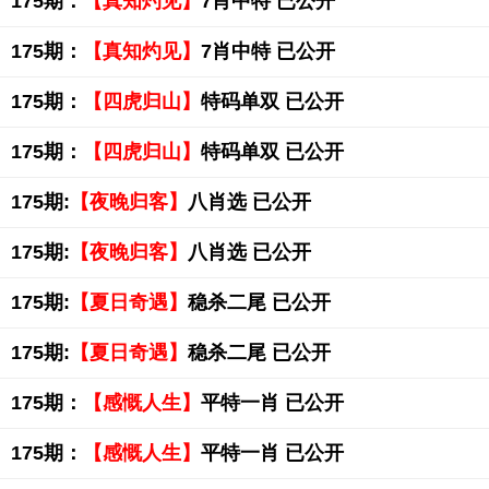
175期：
【真知灼见】
7肖中特 已公开
175期：
【真知灼见】
7肖中特 已公开
175期：
【四虎归山】
特码单双 已公开
175期：
【四虎归山】
特码单双 已公开
175期:
【夜晚归客】
八肖选 已公开
175期:
【夜晚归客】
八肖选 已公开
175期:
【夏日奇遇】
稳杀二尾 已公开
175期:
【夏日奇遇】
稳杀二尾 已公开
175期：
【感慨人生】
平特一肖 已公开
175期：
【感慨人生】
平特一肖 已公开