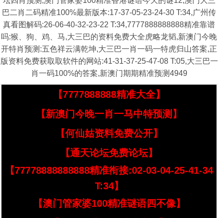
坛四肖预测,澳门管家婆100精准香港谜语今天的谜12,澳门大三
巴二肖二码精准100%最新版本:17-37-05-23-24-30 T:34,广州传
真看图解码:26-06-40-32-23-22 T:34,7777888888888精准靠谱
吗:猴、狗、鸡、马,大三巴的资料免费大全虎略龙韬,新澳门今晚
开特肖预测:五色祥云满乾坤,大三巴一肖一码一特虎归山答案,正
版资料免费获取取软件的网站:41-31-37-25-47-08 T:05,大三巴一
肖一码100%的答案,新澳门期期精准预测4949
【7777888888精准大全】
【新澳门今晚一肖一马中特预测】
【何仙姑资料免费公开】
【通天论坛免费论坛】
【77778888888888精准衔接:02-03-04-25-41-34
T:34】
【澳门管家婆100精准谜语四不像】