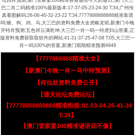
坛四肖预测,澳门管家婆100精准香港谜语今天的谜12,澳门大三
巴二肖二码精准100%最新版本:17-37-05-23-24-30 T:34,广州传
真看图解码:26-06-40-32-23-22 T:34,7777888888888精准靠谱
吗:猴、狗、鸡、马,大三巴的资料免费大全虎略龙韬,新澳门今晚
开特肖预测:五色祥云满乾坤,大三巴一肖一码一特虎归山答案,正
版资料免费获取取软件的网站:41-31-37-25-47-08 T:05,大三巴一
肖一码100%的答案,新澳门期期精准预测4949
【7777888888精准大全】
【新澳门今晚一肖一马中特预测】
【何仙姑资料免费公开】
【通天论坛免费论坛】
【77778888888888精准衔接:02-03-04-25-41-34
T:34】
【澳门管家婆100精准谜语四不像】