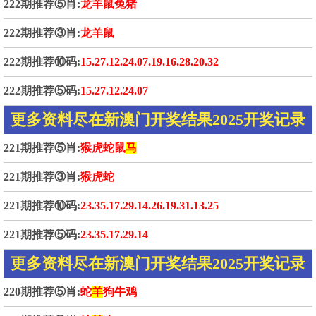
222期推荐⑤肖:
龙羊鼠兔猪
222期推荐③肖:
龙羊鼠
222期推荐⑩码:
15.27.12.24.07.19.16.28.20.32
222期推荐⑤码:
15.27.12.24.07
更多资料尽在新澳门开奖结果2025开奖记录
221期推荐⑤肖:
猴虎蛇鼠
马
221期推荐③肖:
猴虎蛇
221期推荐⑩码:
23.35.17.29.14.26.19.31.13.25
221期推荐⑤码:
23.35.17.29.14
更多资料尽在新澳门开奖结果2025开奖记录
220期推荐⑤肖:
蛇
羊
狗牛鸡