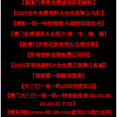
【新澳门青青免费谜语答案解析】
【2025全年免费资料大全全面释义与权】
【澳彩一码一中特预测:今期特码蓝红色】
【澳门金牌谜语大全图片:猪、牛、猴、鼠】
【新澳门开奖记录查询大乐透结果】
【香港资料长期免费公开吗】
【2025芳草地资料大全免费正版释义权威】
【管家婆一期精准预测】
【大三巴一肖一码1000四虎归山】
【澳门大三巴一肖一码一特老板是谁:40-03-36-
20-43-31 T:02】
【澳彩网站www.49159.com查询324期出的码: