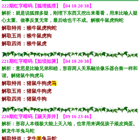
222期红字暗码【狐埋狐搰】【04 18 20 38】
解析：‌‌就是说狐狸多疑，刚埋下东西又挖出来看看，用来比喻人疑
心太重、做事反复无常，最后啥也干不成‌。‌‌解猴牛鼠虎狗蛇‌‌‌‌‌‌‌
解取特肖：猴牛鼠虎狗蛇
解取五肖：猴牛鼠虎狗
解取四肖：猴牛鼠虎
221期红字暗码【如埙如箎】【04 18 20 38】
解析：‌‌意思是‌比喻兄弟和睦‌，形容两人关系融洽像乐器合奏一样和
谐。解猪鼠牛狗虎马‌‌‌‌‌‌‌
解取特肖：猪鼠牛狗虎
马
解取五肖：猪鼠牛狗虎
解取四肖：猪鼠牛狗
220期红字暗码【踢天弄井】【09 16 23 46】
解析：‌‌形容人本领极大能上天入地，也常用来调侃孩子顽皮捣蛋。
解龙牛羊兔马蛇‌‌‌‌‌‌‌
解取特肖：龙牛
羊
兔马蛇