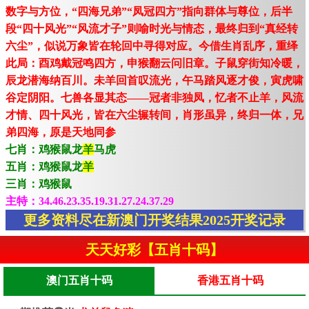
数字与方位，“四海兄弟”“凤冠四方”指向群体与尊位，后半
段“四十风光”“风流才子”则喻时光与情态，最终归到“真经转
六尘”，似说万象皆在轮回中寻得对应。今借生肖乱序，重绎
此局：酉鸡戴冠鸣四方，申猴翻云问旧章。子鼠穿街知冷暖，
辰龙潜海纳百川。未羊回首叹流光，午马踏风逐才俊，寅虎啸
谷定阴阳。七兽各显其态——冠者非独凤，忆者不止羊，风流
才情、四十风光，皆在六尘辗转间，肖形虽异，终归一体，兄
弟四海，原是天地同参
七肖：鸡猴鼠龙
羊
马虎
五肖：鸡猴鼠龙
羊
三肖：鸡猴鼠
主特：34.46.23.35.19.31.27.24.37.29
更多资料尽在新澳门开奖结果2025开奖记录
天天好彩【五肖十码】
澳门五肖十码
香港五肖十码