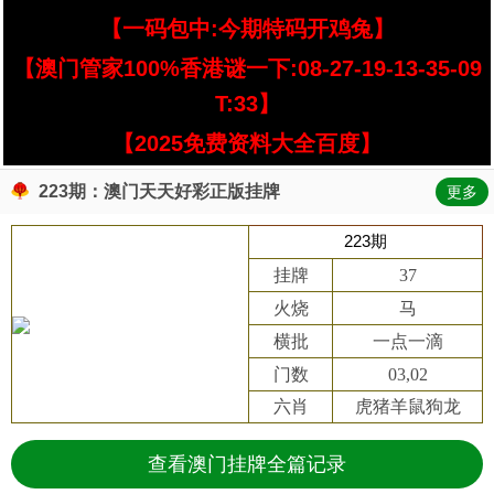
【一码包中:今期特码开鸡兔】
【澳门管家100%香港谜一下:08-27-19-13-35-09
T:33】
【2025免费资料大全百度】
223期：澳门天天好彩正版挂牌
更多
223期
挂牌
37
火烧
马
横批
一点一滴
门数
03,02
六肖
虎猪羊鼠狗龙
查看澳门挂牌全篇记录