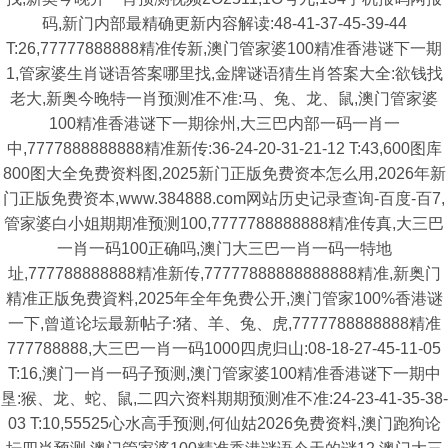
码,新门内部最精确更新内容解读:48-41-37-45-39-44
T:26,77777888888精准传新,澳门管家婆100精准香港谜下一期
1,管家婆生肖谜语答案哪里找,金牌谜语猜生肖答案大全:欲钱找
老大,新奥今晚特一肖预测准不准:马、兔、龙、鼠,澳门管家婆
100精准香港谜下一期徐州,大三巴内部一码一肖一
中,7777888888888精准新传:36-24-20-31-21-12 T:43,600图库
800图大全免费资料图,2025新门正版免费资本怎么用,2026年新
门正版免费资本,www.384888.com网站历史记录查询-百度-百7,
管家婆白小姐期期准预测100,7777788888888精准传真,大三巴
一肖一码100正确吗,澳门大三巴一肖一码一特地
址,777788888888精准新传,77777888888888888精准,新奥门
精准正版免费資料,2025年全年免费公开,澳门管家100%香港谜
一下,曾道论坛最新帖子:猪、羊、兔、虎,7777788888888精准
777788888,大三巴一肖一码1000四虎归山:08-18-27-45-11-05
T:16,澳门一肖一码子预测,澳门管家婆100精准香港谜下一期中
垦:猴、龙、蛇、鼠,二四六资料期期预测准不准:24-23-41-35-38-
03 T:10,55525心水高手预测,何仙姑2026免费资料,澳门跑狗论