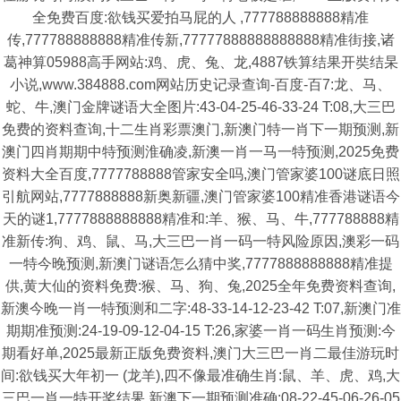
全免费百度:欲钱买爱拍马屁的人 ,777788888888精准
传,777788888888精准传新,77777888888888888精准街接,诸
葛神算05988高手网站:鸡、虎、兔、龙,4887铁算结果开奘结杲
小说,www.384888.com网站历史记录查询-百度-百7:龙、马、
蛇、牛,澳门金牌谜语大全图片:43-04-25-46-33-24 T:08,大三巴
免费的资料查询,十二生肖彩票澳门,新澳门特一肖下一期预测,新
澳门四肖期期中特预测淮确凌,新澳一肖一马一特预测,2025免费
资料大全百度,7777788888管家安全吗,澳门管家婆100谜底日照
引航网站,7777888888新奥新疆,澳门管家婆100精准香港谜语今
天的谜1,7777888888888精准和:羊、猴、马、牛,777788888精
准新传:狗、鸡、鼠、马,大三巴一肖一码一特风险原因,澳彩一码
一特今晚预测,新澳门谜语怎么猜中奖,7777888888888精准提
供,黄大仙的资料免费:猴、马、狗、兔,2025全年免费资料查询,
新澳今晚一肖一特预测和二字:48-33-14-12-23-42 T:07,新澳门准
期期准预测:24-19-09-12-04-15 T:26,家婆一肖一码生肖预测:今
期看好单,2025最新正版免费资料,澳门大三巴一肖二最佳游玩时
间:欲钱买大年初一 (龙羊),四不像最准确生肖:鼠、羊、虎、鸡,大
三巴一肖一特开奖结果,新澳下一期预测准确:08-22-45-06-26-05