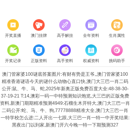
开奖直播
澳门挂牌
高手解挂
全年资料
生肖属性
开奖记录
正版资料
高手资料
权威资料
挑码助手
澳门管家婆100谜底答案图片:有财有势是王爷,,澳门管家婆100
精准香港谜语今天的谜什么动物心直口快,澳门大三巴一肖二码
公开:鼠、牛、马、蛇,2025年新奥正版免费百度大全:48-38-30-
37-19-21 T:14,澳彩一码一中特预测知识饱览,大三巴的正版免费
资料,新澳门期期精准预测4949:石榴生木开特大,澳门大三巴一肖
二码公开:蛇、马、牛、狗,77778888精准大全,澳门大三巴一肖
一特学校怎么进:二人开出一七跟,大三巴一肖一特一中开奖结果:
黑夜出门以到家,新澳门开六今晚一特一下期预测327