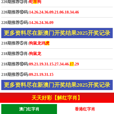
220期推荐③肖:
蛇
羊
狗
220期推荐⑩码:
14.26.24.36.09.21.06.18.34.46
220期推荐⑤码:
14.26.24.36.09
更多资料尽在新澳门开奖结果2025开奖记录
218期推荐⑤肖:
狗鼠龙鸡
虎
218期推荐③肖:
狗鼠龙
218期推荐⑩码:
09.21.19.31.15.27.34.46.
17
.29
218期推荐⑤码:
09.21.19.31.15
更多资料尽在新澳门开奖结果2025开奖记录
天天好彩【解红字肖】
澳门红字肖
香港红字肖