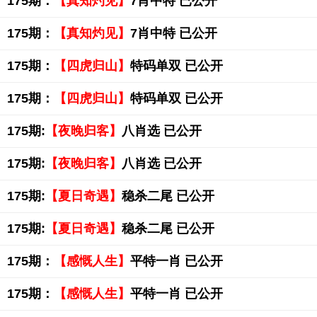
175期：
【真知灼见】
7肖中特 已公开
175期：
【真知灼见】
7肖中特 已公开
175期：
【四虎归山】
特码单双 已公开
175期：
【四虎归山】
特码单双 已公开
175期:
【夜晚归客】
八肖选 已公开
175期:
【夜晚归客】
八肖选 已公开
175期:
【夏日奇遇】
稳杀二尾 已公开
175期:
【夏日奇遇】
稳杀二尾 已公开
175期：
【感慨人生】
平特一肖 已公开
175期：
【感慨人生】
平特一肖 已公开