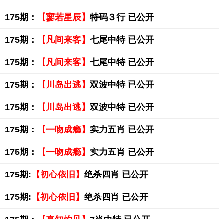
175期：
【寥若星辰】
特码３行 已公开
175期：
【凡间来客】
七尾中特 已公开
175期：
【凡间来客】
七尾中特 已公开
175期：
【川岛出逃】
双波中特 已公开
175期：
【川岛出逃】
双波中特 已公开
175期：
【一吻成瘾】
实力五肖 已公开
175期：
【一吻成瘾】
实力五肖 已公开
175期:
【初心依旧】
绝杀四肖 已公开
175期:
【初心依旧】
绝杀四肖 已公开