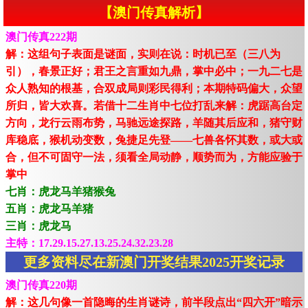
【澳门传真解析】
澳门传真222期
解：这组句子表面是谜面，实则在说：时机已至（三八为
引），春景正好；君王之言重如九鼎，掌中必中；一九二七是
众人熟知的根基，合双成局则彩民得利；本期特码偏大，众望
所归，皆大欢喜。若借十二生肖中七位打乱来解：虎踞高台定
方向，龙行云雨布势，马驰远途探路，羊随其后应和，猪守财
库稳底，猴机动变数，兔捷足先登——七兽各怀其数，或大或
合，但不可固守一法，须看全局动静，顺势而为，方能应验于
掌中
七肖：虎龙马羊猪猴兔
五肖：虎龙马羊猪
三肖：虎龙马
主特：17.29.15.27.13.25.24.32.23.28
更多资料尽在新澳门开奖结果2025开奖记录
澳门传真220期
解：这几句像一首隐晦的生肖谜诗，前半段点出“四六开”暗示