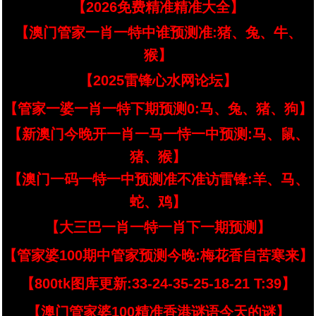
【2026免费精准精准大全】
【澳门管家一肖一特中谁预测准:猪、兔、牛、
猴】
【2025雷锋心水网论坛】
【管家一婆一肖一特下期预测0:马、兔、猪、狗】
【新澳门今晚开一肖一马一恃一中预测:马、鼠、
猪、猴】
【澳门一码一特一中预测准不准访雷锋:羊、马、
蛇、鸡】
【大三巴一肖一特一肖下一期预测】
【管家婆100期中管家预测今晚:梅花香自苦寒来】
【800tk图库更新:33-24-35-25-18-21 T:39】
【澳门管家婆100精准香港谜语今天的谜】